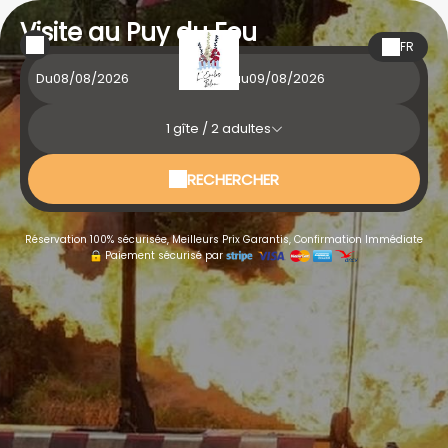
Visite au Puy du Fou
FR
Du
au
1
gîte /
2
adultes
RECHERCHER
Réservation 100% sécurisée, Meilleurs Prix Garantis, Confirmation Immédiate
Paiement sécurisé par