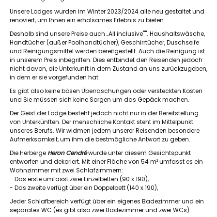
Unsere Lodges wurden im Winter 2023/2024 alle neu gestaltet und
renoviert, um Ihnen ein erholsames Erlebnis zu bieten.
Deshalb sind unsere Preise auch „All inclusive"". Haushaltswäsche,
Handtücher (außer Poolhandtücher), Geschirrtücher, Duschseife
und Reinigungsmittel werden bereitgestellt. Auch die Reinigung ist
in unserem Preis inbegriffen. Dies entbindet den Reisenden jedoch
nicht davon, die Unterkunft in dem Zustand an uns zurückzugeben,
in dem er sie vorgefunden hat.
Es gibt also keine bösen Überraschungen oder versteckten Kosten
und Sie müssen sich keine Sorgen um das Gepäck machen.
Der Geist der Lodge besteht jedoch nicht nur in der Bereitstellung
von Unterkünften. Der menschliche Kontakt steht im Mittelpunkt
unseres Berufs. Wir widmen jedem unserer Reisenden besondere
Aufmerksamkeit, um ihm die bestmögliche Antwort zu geben.
Die Herberge
Heron Cendré
wurde unter diesem Gesichtspunkt
entworfen und dekoriert. Mit einer Fläche von 54 m² umfasst es ein
Wohnzimmer mit zwei Schlafzimmern:
- Das erste umfasst zwei Einzelbetten (90 x 190),
- Das zweite verfügt über ein Doppelbett (140 x 190),
Jeder Schlafbereich verfügt über ein eigenes Badezimmer und ein
separates WC (es gibt also zwei Badezimmer und zwei WCs).