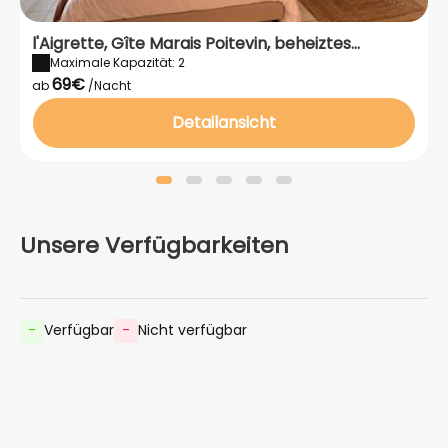
Schränke unter Einhaltung der
Kühlkette.
l'Aigrette, Gîte Marais Poitevin, beheiztes
Für weitere Informationen
Schwimmbad
Maximale Kapazität: 2
kontaktieren Sie uns.
69€
ab
/Nacht
Detailansicht
Unsere Verfügbarkeiten
-
Verfügbar
-
Nicht verfügbar