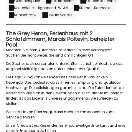
Geschirrspüler
Haartrockner
Kaffeemaschine
Kostenloses Highspeed-WLAN
Küche - Kochecke
Kühlschrank
Lokale Sender
The Grey Heron, Ferienhaus mit 2
Schlafzimmern, Marais Poitevin, beheizter
Pool
Möchten Sie Ihren Aufenthalt im Marais Poitevin verbringen?
Suchen Sie nicht weiter. Sie sind am richtigen Ort
Die Suche nach saisonalen Unterkünften ist nicht einfach, da das
Angebot vielfältig und von unterschiedlicher Qualität ist.
Die Begrüßung von Reisenden ist unser Beruf. Das ist kein
Nebenjob. Dies bedeutet, dass Ihnen ein Empfang und qualitativ
hochwertige Dienstleistungen garantiert sind. Die Zufriedenheit der
Reisenden, die sich in den Bewertungen äußert, die Sie im Internet
finden, ist das Ergebnis unseres Engagements, Sie zufrieden zu
stellen.
Wir sind davon überzeugt, dass mehrere Komponenten zum
Service gehören.
Unser Credo ist es, Reisenden eine hochwertige Unterkunft und eine
direkte Umgebung zu bieten.