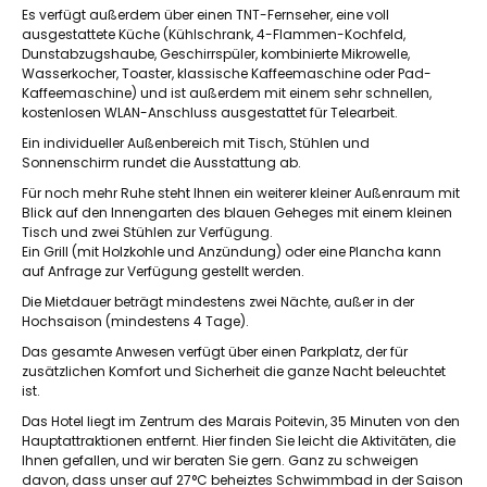
Es verfügt außerdem über einen TNT-Fernseher, eine voll
ausgestattete Küche (Kühlschrank, 4-Flammen-Kochfeld,
Dunstabzugshaube, Geschirrspüler, kombinierte Mikrowelle,
Wasserkocher, Toaster, klassische Kaffeemaschine oder Pad-
Kaffeemaschine) und ist außerdem mit einem sehr schnellen,
kostenlosen WLAN-Anschluss ausgestattet für Telearbeit.
Ein individueller Außenbereich mit Tisch, Stühlen und
Sonnenschirm rundet die Ausstattung ab.
Für noch mehr Ruhe steht Ihnen ein weiterer kleiner Außenraum mit
Blick auf den Innengarten des blauen Geheges mit einem kleinen
Tisch und zwei Stühlen zur Verfügung.
Ein Grill (mit Holzkohle und Anzündung) oder eine Plancha kann
auf Anfrage zur Verfügung gestellt werden.
Die Mietdauer beträgt mindestens zwei Nächte, außer in der
Hochsaison (mindestens 4 Tage).
Das gesamte Anwesen verfügt über einen Parkplatz, der für
zusätzlichen Komfort und Sicherheit die ganze Nacht beleuchtet
ist.
Das Hotel liegt im Zentrum des Marais Poitevin, 35 Minuten von den
Hauptattraktionen entfernt. Hier finden Sie leicht die Aktivitäten, die
Ihnen gefallen, und wir beraten Sie gern. Ganz zu schweigen
davon, dass unser auf 27°C beheiztes Schwimmbad in der Saison