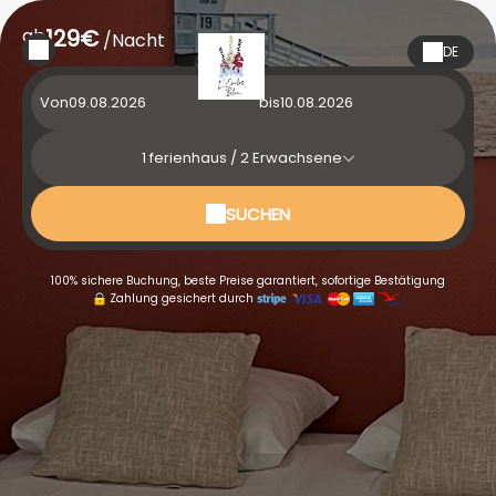
ab
129€
/Nacht
DE
Von
bis
1
ferienhaus /
2
Erwachsene
SUCHEN
100% sichere Buchung, beste Preise garantiert, sofortige Bestätigung
Zahlung gesichert durch