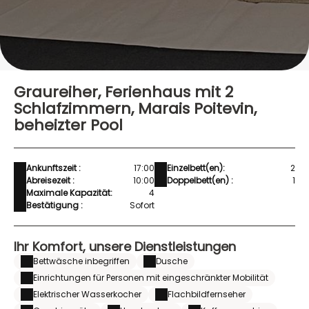
Graureiher, Ferienhaus mit 2
Schlafzimmern, Marais Poitevin,
beheizter Pool
Ankunftszeit :
17:00
Einzelbett(en):
2
Abreisezeit :
10:00
Doppelbett(en) :
1
Maximale Kapazität:
4
Bestätigung :
Sofort
Ihr Komfort, unsere Dienstleistungen
Bettwäsche inbegriffen
Dusche
Einrichtungen für Personen mit eingeschränkter Mobilität
Elektrischer Wasserkocher
Flachbildfernseher