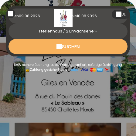
DE
Von
bis
1
ferienhaus /
2
Erwachsene
SUCHEN
100% sichere Buchung, beste Preise garantiert, sofortige Bestätigung
Zahlung gesichert durch